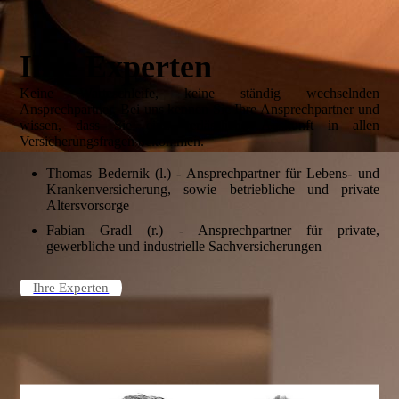
Ihre Experten
Keine Warteschleife, keine ständig wechselnden
Ansprechpartner. Bei uns kennen Sie Ihre Ansprechpartner und
wissen, dass Sie eine verlässliche Auskunft in allen
Versicherungsfragen bekommen.
Thomas Bedernik (l.) - Ansprechpartner für Lebens- und
Krankenversicherung, sowie betriebliche und private
Altersvorsorge
Fabian Gradl (r.) - Ansprechpartner für private,
gewerbliche und industrielle Sachversicherungen
Ihre Experten