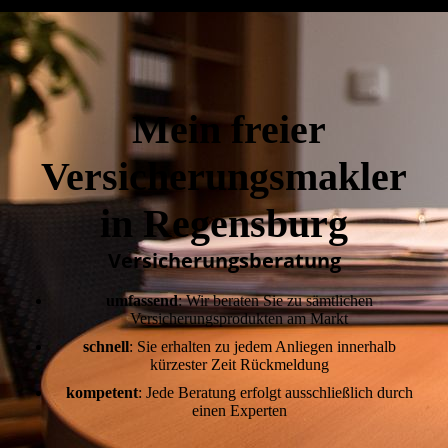
Mein freier
Versicherungsmakler
in Regensburg
Versicherungsberatung
umfassend
: Wir beraten Sie zu sämtlichen
Versicherungsprodukten am Markt
schnell
: Sie erhalten zu jedem Anliegen innerhalb
kürzester Zeit Rückmeldung
kompetent
: Jede Beratung erfolgt ausschließlich durch
einen Experten