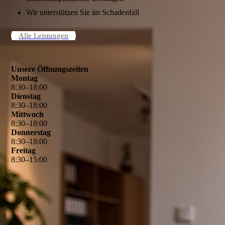
Wir unterstützen Sie im Schadenfall
Alle Leistungen
Unsere Öffnungszeiten
Montag
8
:
30
–
18
:
00
Dienstag
8
:
30
–
18
:
00
Mittwoch
8
:
30
–
18
:
00
Donnerstag
8
:
30
–
18
:
00
Freitag
8
:
30
–
15
:
00