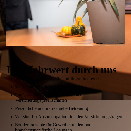
Ihr Mehrwert durch uns
Wir handeln ausschließlich in Ihrem Interesse
Wir beraten Sie frei und ungebunden
Umfassender Vergleich nahezu aller
Versicherungsgesellschaften
Persönliche und individuelle Betreuung
Wir sind Ihr Ansprechpartner in allen Versicherungsfragen
Sonderkonzepte für Gewerbekunden und
branchenspezifische Lösungen